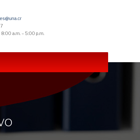
les@una.cr
37
 8:00 a.m. – 5:00 p.m.
vo