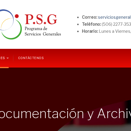
Correo:
serviciosgenera
Teléfono:
(506) 2277-35
Horario:
Lunes a Viernes,
NES
CONTÁCTENOS
ocumentación y Archi